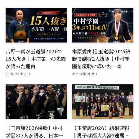
吉野一真が玉竜旗2026で
木原愛由花 玉竜旗2026決
15人抜き｜本庄第一の先鋒
勝で副将2人抜き｜中村学
が語った理由
園を優勝に導いた一本
2026年7月28日
2026年7月28日
【玉竜旗2026優勝】中村
【玉竜旗2026】結果速報
学園の5人が語る、日本一
｜男子は福大大濠3連覇・