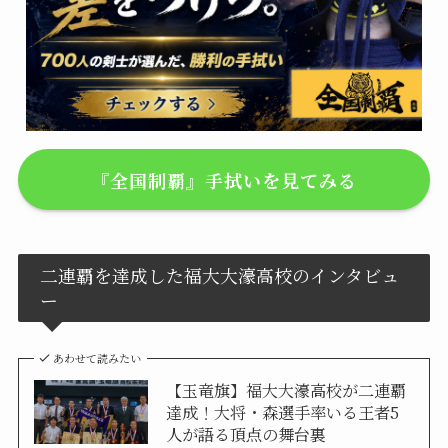
『全国制覇』手拭いを見てみる
二連覇を達成した福大大濠高校のインタビュ
ー
あわせて読みたい
【玉竜旗】福大大濠高校が二連覇
達成！大将・森選手率いる王者5
人が語る頂点の舞台裏