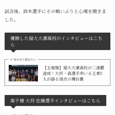
試合後、鈴木選手にその戦いぶりと心境を聞きま
した。
優勝した福大大濠高校のインタビューはこち
ら
あわせて読みたい
【玉竜旗】福大大濠高校が二連覇
達成！大将・森選手率いる王者5
人が語る頂点の舞台裏
高千穂 大将 佐藤選手インタビューはこちら