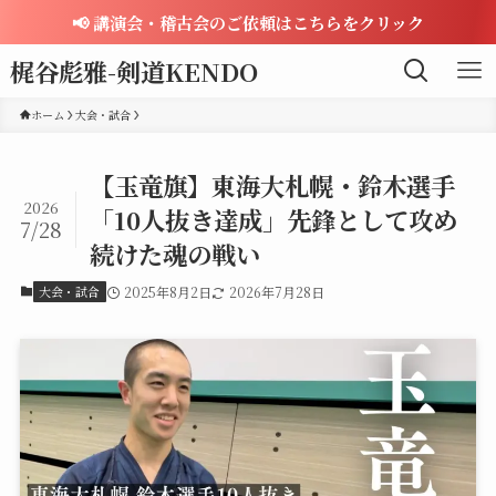
📢 講演会・稽古会のご依頼はこちらをクリック
梶谷彪雅-剣道KENDO
ホーム
大会・試合
【玉竜旗】東海大札幌・鈴木選手
2026
「10人抜き達成」先鋒として攻め
7/28
続けた魂の戦い
大会・試合
2025年8月2日
2026年7月28日