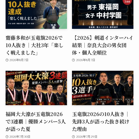
齋藤多和が玉竜旗2026で
【2026】剣道インターハイ
10人抜き｜大社3年「楽し
結果｜奈良大会の男女団
く戦えました」
体・個人全順位
2026年8月7日
2026年8月7日
福岡大大濠が玉竜旗2026
玉竜旗2026の10人抜き｜
で3連覇｜優勝メンバー5人
先鋒3人が語った抜き続け
が語った夏
た理由
2026年7月30日
2026年7月29日