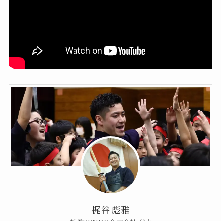
梶谷 彪雅