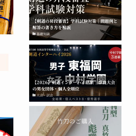
【剣道の昇段審査】学科試験対策｜問題例と
解答の書き方を解説
基礎知識
【2026】剣道インターハイ結果｜奈良大会
の男女団体・個人全順位
大会・試合
竹刀のご購入