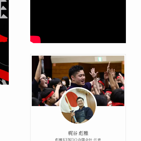
梶谷 彪雅
彪雅KENDO合同会社 代表