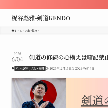
梶谷彪雅-剣道KENDO
ホーム
Voicy記事
2026
剣道の修練の心構えは暗記禁
6/04
Voicy記事
文化・精神
2025年12月15日
2026年6月4日