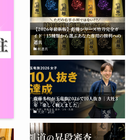
【2026年最新版】彪雅シリーズ竹刀完全ガ
イド｜15種類から選ぶあなた専用の勝利への
道具
剣道具
齋藤多和が玉竜旗2026で10人抜き｜大社3
年「楽しく戦えました」
大会・試合