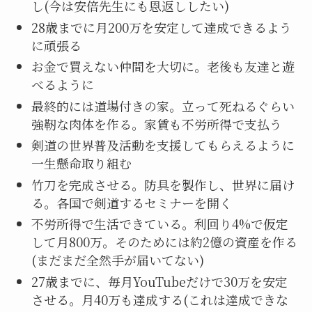
し(今は安倍先生にも恩返ししたい)
28歳までに月200万を安定して達成できるよう
に頑張る
お金で買えない仲間を大切に。老後も友達と遊
べるように
最終的には道場付きの家。立って死ねるぐらい
強靭な肉体を作る。家賃も不労所得で支払う
剣道の世界普及活動を支援してもらえるように
一生懸命取り組む
竹刀を完成させる。防具を製作し、世界に届け
る。各国で剣道するセミナーを開く
不労所得で生活できている。利回り4%で仮定
して月800万。そのためには約2億の資産を作る
(まだまだ全然手が届いてない)
27歳までに、毎月YouTubeだけで30万を安定
させる。月40万も達成する(これは達成できな