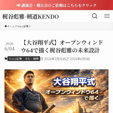
📢 講演会・稽古会のご依頼はこちらをクリック
梶谷彪雅-剣道KENDO
ホーム
Voicy記事
【大谷翔平式】オープンウィンド
2026
6/04
ウ64で描く梶谷彪雅の未来設計
Voicy記事
文化・精神
2026年3月26日
2026年6月4日