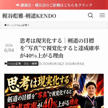
📢 講演会・稽古会のご依頼はこちらをクリック
梶谷彪雅-剣道KENDO
ホーム
Voicy記事
思考は現実化する｜剣道の目標
2026
を”写真”で視覚化すると達成確率
6/04
が40%上がる理由
Voicy記事
文化・精神
2026年6月3日
2026年6月4日