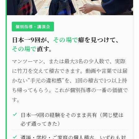
個別指導・講演会
日本一9回が、
その場で
癖を見つけて、
その場で
直す。
マンツーマン、または最大3名の少人数で、実際
に竹刀を交えて稽古できます。動画や言葉では届
かない”手元の違和感”を、1回の稽古で1つ以上持
ち帰ってもらう。これが個別指導の一番の価値で
す。
日本一9回の経験をそのまま共有（同じ壁は
必ず通ってきた）
道場・学校・ご家庭の個人稽古、いずれも対