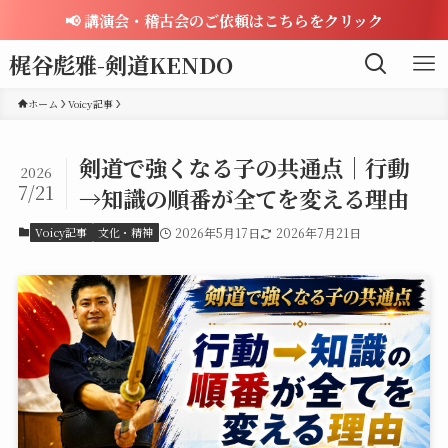
📢 講演会・稽古会のご依頼はこちらをクリック
梶谷彪雅-剣道KENDO
ホーム
Voicy記事
剣道で強くなる子の共通点｜行動
2026
7/21
→知識の順番が全てを変える理由
Voicy記事
文化・精神
2026年5月17日
2026年7月21日