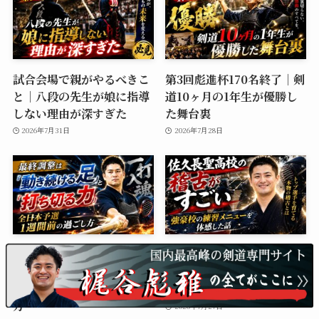
試合会場で親がやるべきこ
第3回彪進杯170名終了｜剣
と｜八段の先生が娘に指導
道10ヶ月の1年生が優勝し
しない理由が深すぎた
た舞台裏
2026年7月31日
2026年7月28日
最終調整は「動き続ける
佐久長聖高校の稽古がすご
足」と「打ち切る力」｜全
い｜強豪校の練習メニュー
日本予選1週間前の過ごし
を体感した話
方
2026年7月27日