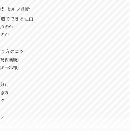
状別セルフ診断
剣道でできる理由
違うのか
るのか
貼り方のコツ
簡易保護膜）
貼る→冷却）
い分け
巻き方
ング
かと