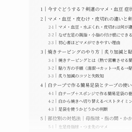
今すぐどうする？剣道のマメ・血豆 症
マメ・血豆・皮むけ・皮切れの違いと
マメ・血豆・水ぶくれ・皮切れは何が
なぜ左足の親指・小指の付け根にでき
初心者ほどマメができやすい理由
焼きテーピングのやり方｜炙り加減と
焼きテーピングとは（熱で密着させる
貼り方の手順（清潔→カット→炙る→
炙り加減のコツと失敗知
白テープで作る簡易足袋とテープの使
白テープ＋スポンジで作る簡易足袋の
白から焼きへ切り替えるベストタイミ
足袋を使うかどうかの判断
部位別の対処法｜母指球・指の間・か
左足母指球・つま先のマメ