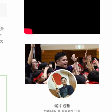
会
マ
の
梶谷 彪雅
彪雅KENDO合同会社 代表