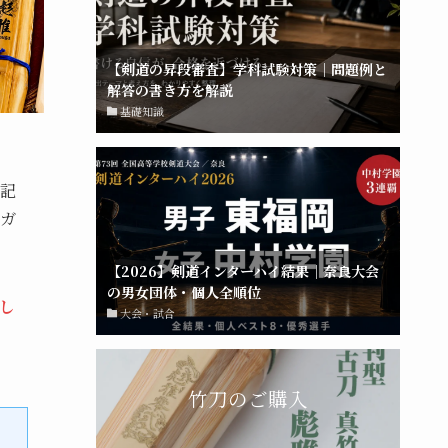
【剣道の昇段審査】学科試験対策｜問題例と
解答の書き方を解説
基礎知識
記
ガ
【2026】剣道インターハイ結果｜奈良大会
の男女団体・個人全順位
し
大会・試合
竹刀のご購入