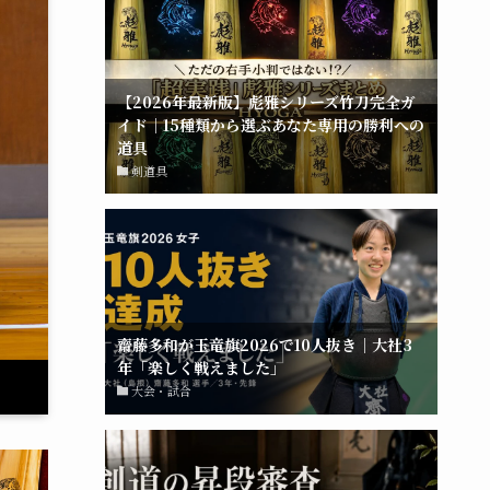
【2026年最新版】彪雅シリーズ竹刀完全ガ
イド｜15種類から選ぶあなた専用の勝利への
道具
剣道具
齋藤多和が玉竜旗2026で10人抜き｜大社3
年「楽しく戦えました」
大会・試合