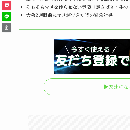
そもそも
マメを作らせない予防
（足さばき・手の
大会2週間前
にマメができた時の緊急対処
▶︎友達に