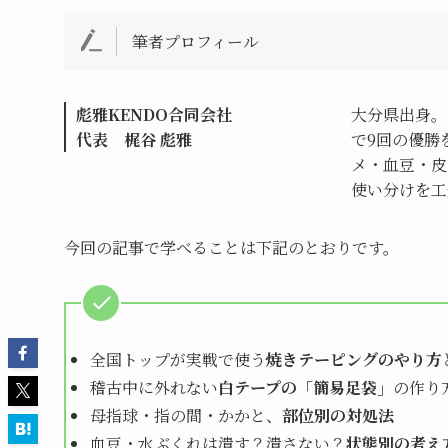
筆者プロフィール
彪雅KENDO合同会社
大分県出身。
代表 梶谷 彪雅
で9回の優勝
メ・血豆・皮
使い分けを工
今回の記事で学べることは下記のとおりです。
全国トップが実戦で使う
焼きテーピングのやり方
稽古中に外れない
白テープの「簡易足袋」
の作り
母指球・指の間・かかと、
部位別の対処法
血豆・水ぶくれは潰す？潰さない？
状態別の考え