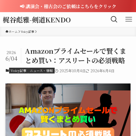
📢 講演会・稽古会のご依頼はこちらをクリック
梶谷彪雅-剣道KENDO
ホーム
Voicy記事
Amazonプライムセールで賢くま
2026
6/04
とめ買い：アスリートの必須戦略
Voicy記事
ニュース・情報
2025年10月4日
2026年6月4日