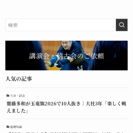
講演会・稽古会のご依頼
人気の記事
大会・試合
齋藤多和が玉竜旗2026で10人抜き｜大社3年「楽しく戦
えました」
基礎知識