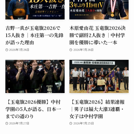
吉野一真が玉竜旗2026で
木原愛由花 玉竜旗2026決
15人抜き｜本庄第一の先鋒
勝で副将2人抜き｜中村学
が語った理由
園を優勝に導いた一本
2026年7月28日
2026年7月28日
【玉竜旗2026優勝】中村
【玉竜旗2026】結果速報
学園の5人が語る、日本一
｜男子は福大大濠3連覇・
までの道のり
女子は中村学園
2026年7月27日
2026年7月25日