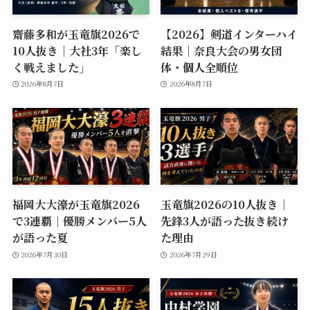
齋藤多和が玉竜旗2026で
【2026】剣道インターハイ
10人抜き｜大社3年「楽し
結果｜奈良大会の男女団
く戦えました」
体・個人全順位
2026年8月7日
2026年8月7日
福岡大大濠が玉竜旗2026
玉竜旗2026の10人抜き｜
で3連覇｜優勝メンバー5人
先鋒3人が語った抜き続け
が語った夏
た理由
2026年7月30日
2026年7月29日