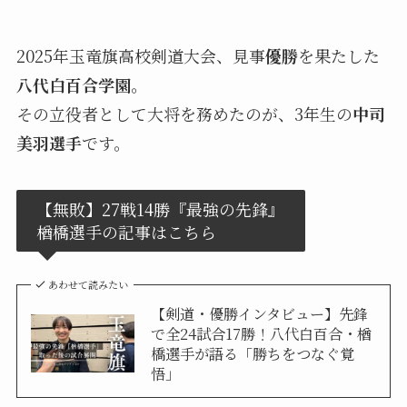
2025年玉竜旗高校剣道大会、見事
優勝
を果たした
八代白百合学園
。
その立役者として大将を務めたのが、3年生の
中司
美羽選手
です。
【無敗】27戦14勝『最強の先鋒』
楢橋選手の記事はこちら
あわせて読みたい
【剣道・優勝インタビュー】先鋒
で全24試合17勝！八代白百合・楢
橋選手が語る「勝ちをつなぐ覚
悟」