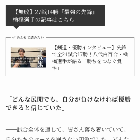
【無敗】27戦14勝『最強の先鋒』
楢橋選手の記事はこちら
あわせて読みたい
【剣道・優勝インタビュー】先鋒
で全24試合17勝！八代白百合・楢
橋選手が語る「勝ちをつなぐ覚
悟」
「どんな展開でも、自分が負けなければ優勝
できると信じていた」
──試合全体を通して、皆さん落ち着いていて、
自分たちのペースを崩さない印象でした。どんな