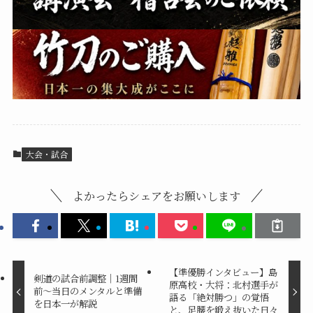
大会・試合
よかったらシェアをお願いします
【準優勝インタビュー】島
剣道の試合前調整｜1週間
原高校・大将：北村選手が
前〜当日のメンタルと準備
語る「絶対勝つ」の覚悟
を日本一が解説
と、足腰を鍛え抜いた日々