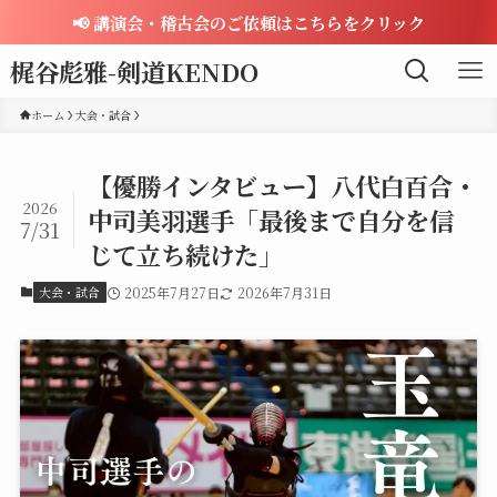
📢 講演会・稽古会のご依頼はこちらをクリック
梶谷彪雅-剣道KENDO
ホーム
大会・試合
【優勝インタビュー】八代白百合・
2026
中司美羽選手「最後まで自分を信
7/31
じて立ち続けた」
大会・試合
2025年7月27日
2026年7月31日