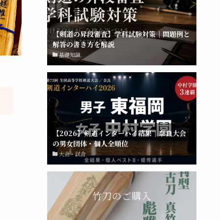
【剣道の昇段審査】学科試験対策｜問題例と
解答の書き方を解説
基礎知識
【2026】剣道インターハイ結果｜奈良大会
の男女団体・個人全順位
大会・試合
竹刀のご購入