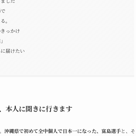
いました
場で
える。
のきっかけ
撃」
んに届けたい
、本人に聞きに行きます
。
沖縄県で初めて全中個人で日本一になった、富島選手
と、そ