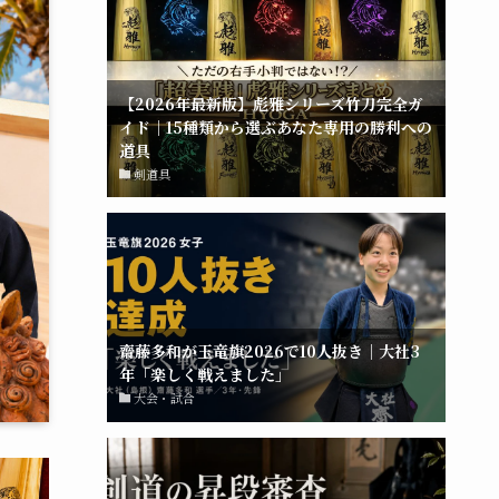
【2026年最新版】彪雅シリーズ竹刀完全ガ
イド｜15種類から選ぶあなた専用の勝利への
道具
剣道具
齋藤多和が玉竜旗2026で10人抜き｜大社3
年「楽しく戦えました」
大会・試合