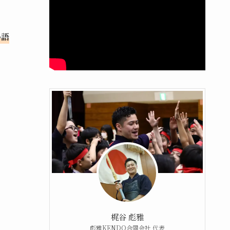
か語
梶谷 彪雅
彪雅KENDO合同会社 代表