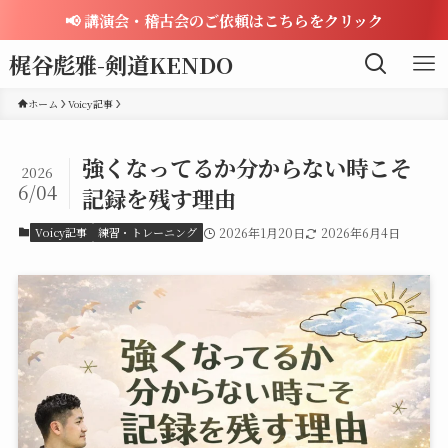
📢 講演会・稽古会のご依頼はこちらをクリック
梶谷彪雅-剣道KENDO
ホーム
Voicy記事
強くなってるか分からない時こそ
2026
6/04
記録を残す理由
Voicy記事
練習・トレーニング
2026年1月20日
2026年6月4日