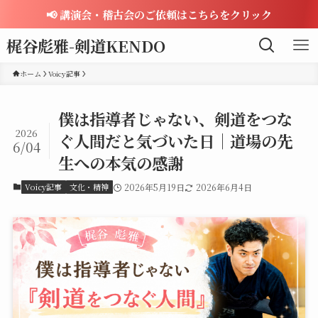
📢 講演会・稽古会のご依頼はこちらをクリック
梶谷彪雅-剣道KENDO
ホーム
Voicy記事
僕は指導者じゃない、剣道をつな
2026
ぐ人間だと気づいた日｜道場の先
6/04
生への本気の感謝
Voicy記事
文化・精神
2026年5月19日
2026年6月4日