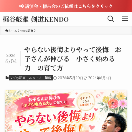
📢 講演会・稽古会のご依頼はこちらをクリック
梶谷彪雅-剣道KENDO
ホーム
Voicy記事
やらない後悔よりやって後悔｜お
2026
子さんが伸びる「小さく始める
6/04
力」の育て方
Voicy記事
ニュース・情報
2026年5月20日
2026年6月4日