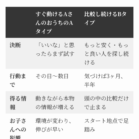
すぐ動けるAさ
比較し続けるBタ
んのおうちのA
イプ
タイプ
決断
「いいな」と思
もっと安く・もっ
ったらまず試す
と良い人を探し続
ける
行動ま
その日〜数日
気づけば3ヶ月、
で
半年
得る情
動きながら本物
頭の中の比較だけ
報
の情報が増える
で止まる
お子さ
環境が変わり、
スタート地点で足
んへの
伸びが早い
踏み
影響